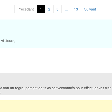
Précédant
1
2
3
...
13
Suivant
visiteurs,
sition un regroupement de taxis conventionnés pour effectuer vos trans
.