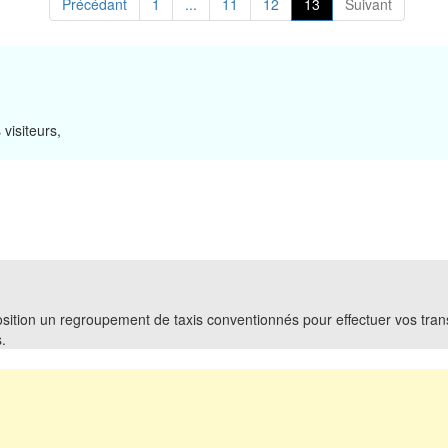
Précédant
1
...
11
12
13
Suivant
visiteurs,
sition un regroupement de taxis conventionnés pour effectuer vos trans
.