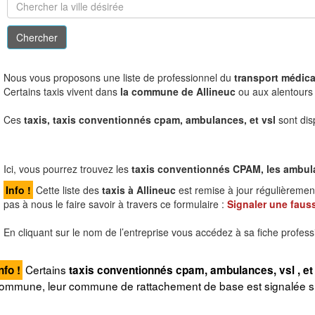
N
ous vous proposons une liste de professionnel du
transport médical
Certains taxis vivent dans
la commune de Allineuc
ou aux alentours d
Ces
taxis, taxis conventionnés cpam, ambulances, et vsl
sont dis
Ici, vous pourrez trouvez les
taxis conventionnés CPAM, les ambulanc
Info !
Cette liste des
taxis à Allineuc
est remise à jour régulièremen
pas à nous le faire savoir à travers ce formulaire :
Signaler une fauss
En cliquant sur le nom de l’entreprise vous accédez à sa fiche profess
Certains
nfo !
taxis conventionnés cpam, ambulances, vsl , et 
ommune, leur commune de rattachement de base est signalée sur