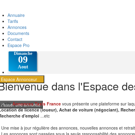
Annuaire
Tarifs
Annonces
Documents
Contact
Espace Pro
Espace Annonceur
Bienvenue dans l'Espace d
Le site
Annonces Taxis France
vous présente une plateforme sur laque
Passer une annonce
Location de licence (loueur), Achat de voiture (négociant), Recherch
Recherche d'emploi
...etc
- Une mise à jour régulière des annonces, nouvelles annonces et retra
- Les annonces sont passées sous la seule responsabilité des annonceurs