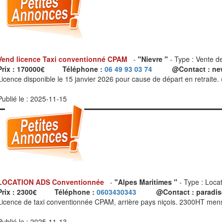
Vend licence Taxi conventionné CPAM
-
"Nievre "
- Type : Vente d
Prix : 170000€
Téléphone :
06 49 93 03 74
@Contact : ne
Licence disponible le 15 janvier 2026 pour cause de départ en retraite.
Publié le : 2025-11-15
LOCATION ADS Conventionnée
-
"Alpes Maritimes "
- Type : Locat
Prix : 2300€
Téléphone :
0603430343
@Contact : paradi
Licence de taxi conventionnée CPAM, arrière pays niçois. 2300HT mens
Publié le : 2025-11-13