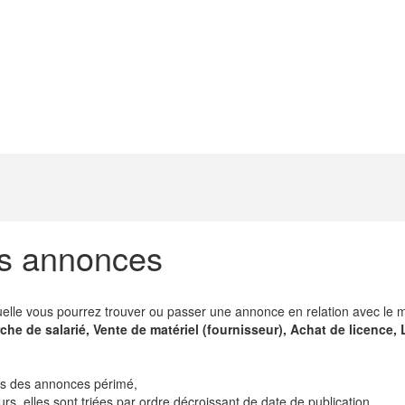
es annonces
lle vous pourrez trouver ou passer une annonce en relation avec le mé
e de salarié, Vente de matériel (fournisseur), Achat de licence, Lo
its des annonces périmé,
, elles sont triées par ordre décroissant de date de publication.