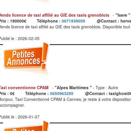
Vends licence de taxi affilié au GIE des taxis grenoblois
-
"Isere "
Prix : 190000€
Téléphone :
0671939059
@Contact : herv
Vends licence de taxi affilié au GIE des taxis grenoblois. Disponible tou
Publié le : 2026-02-05
Taxi conventionne CPAM
-
"Alpes Maritimes "
- Type : Autre
Prix : 0€
Téléphone :
0650963295
@Contact : taxighost
Bonjour, Taxi Conventionné CPAM à Cannes, je reste à votre dispositi
accompagner.
Publié le : 2026-01-07