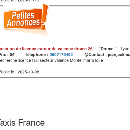
location de lisence autour de valence drome 26
-
"Drome "
- Type 
Prix : 0€
Téléphone :
0607175492
@Contact : jeanjackm
recherche licence taxi secteur valence Montélimar a loue
Publié le : 2025-10-08
axis France