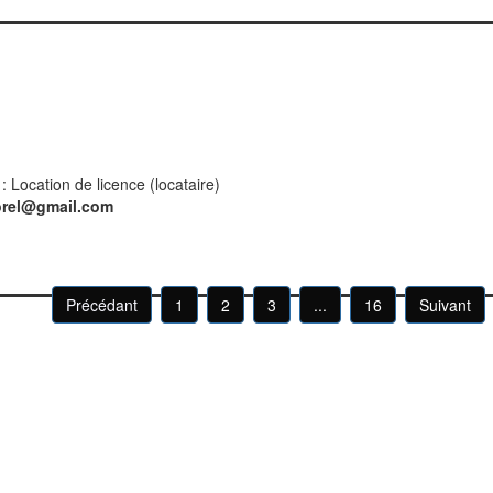
: Location de licence (locataire)
orel@gmail.com
Précédant
1
2
3
...
16
Suivant