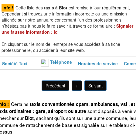
Info !
Cette liste des
taxis à Biot
est remise à jour régulièrement,
Cependant si trouvez une information incorrecte ou une omission
affichée sur notre annuaire concernant l’un des professionnels,
n’hésitez pas à nous le faire savoir à travers ce formulaire :
Signaler
une fausse information :
Ici
En cliquant sur le nom de l’entreprise vous accédez à sa fiche
professionnelle, ou accéder à leur site web.
Téléphone
Société Taxi
Horaires de service
Commu
Précédant
1
Suivant
Certains
nfo !
taxis conventionnés cpam, ambulances, vsl , et
sont disposés à venir 
axis ordinaires : gare, aéroport ou autre
hercher sur
, sachant qu’ils sont sur une autre commune, leu
Biot
ommune de rattachement de base est signalée sur le tableau ci-
essus.