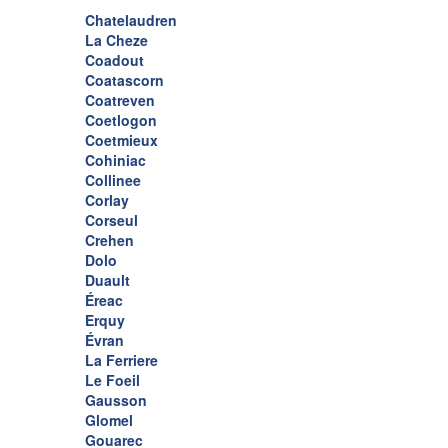
Chatelaudren
La Cheze
Coadout
Coatascorn
Coatreven
Coetlogon
Coetmieux
Cohiniac
Collinee
Corlay
Corseul
Crehen
Dolo
Duault
Éreac
Erquy
Évran
La Ferriere
Le Foeil
Gausson
Glomel
Gouarec